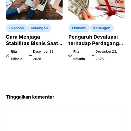
Ekonomi
Keuangan
Ekonomi
Keuangan
Cara Menjaga
Pengaruh Devaluasi
Stabilitas Bisnis Saat
terhadap Perdagangan
Devaluasi Terjadi
Internasional dan
Rita
Desember 23,
Rita
Desember 23,
Secara Mendadak
Neraca Ekspor
Elfianis
2025
Elfianis
2025
Tinggalkan komentar
Komentar