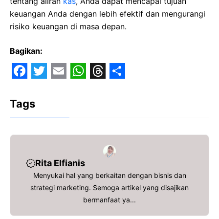
tentang aliran
kas
, Anda dapat mencapai tujuan
keuangan Anda dengan lebih efektif dan mengurangi
risiko keuangan di masa depan.
Bagikan:
F
T
E
W
T
S
a
w
m
h
h
h
Tags
c
i
a
a
r
a
e
t
i
t
e
r
b
t
l
s
a
e
o
e
A
d
Rita Elfianis
o
r
p
s
Menyukai hal yang berkaitan dengan bisnis dan
strategi marketing. Semoga artikel yang disajikan
k
p
bermanfaat ya...