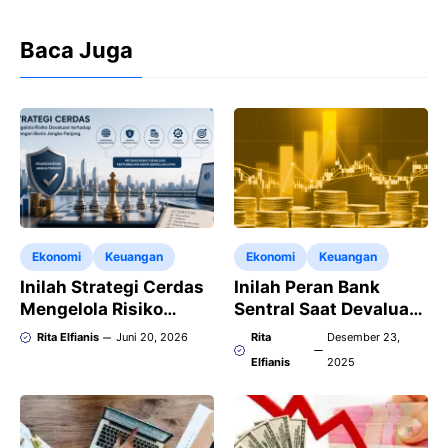
Baca Juga
Ekonomi
Keuangan
Ekonomi
Keuangan
Inilah Strategi Cerdas
Inilah Peran Bank
Mengelola Risiko
Sentral Saat Devaluasi
Devaluasi terhadap
Terjadi pada Sistem
Rita Elfianis
Juni 20, 2026
Rita
Desember 23,
Keuangan Bisnis
Moneter
Elfianis
2025
Jangka Panjang