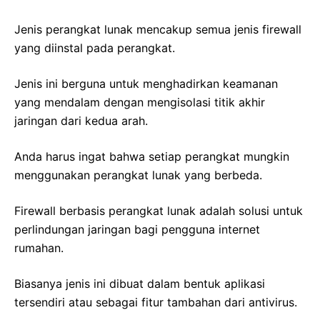
Jenis perangkat lunak mencakup semua jenis firewall
yang diinstal pada perangkat.
Jenis ini berguna untuk menghadirkan keamanan
yang mendalam dengan mengisolasi titik akhir
jaringan dari kedua arah.
Anda harus ingat bahwa setiap perangkat mungkin
menggunakan perangkat lunak yang berbeda.
Firewall berbasis perangkat lunak adalah solusi untuk
perlindungan jaringan bagi pengguna internet
rumahan.
Biasanya jenis ini dibuat dalam bentuk aplikasi
tersendiri atau sebagai fitur tambahan dari antivirus.