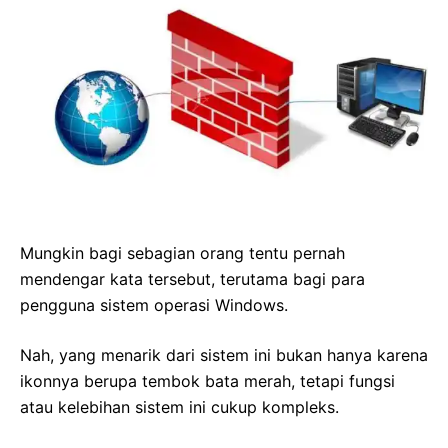
Mungkin bagi sebagian orang tentu pernah
mendengar kata tersebut, terutama bagi para
pengguna sistem operasi Windows.
Nah, yang menarik dari sistem ini bukan hanya karena
ikonnya berupa tembok bata merah, tetapi fungsi
atau kelebihan sistem ini cukup kompleks.