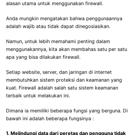
alasan utama untuk menggunakan firewall.
Anda mungkin mengatakan bahwa penggunaannya
adalah wajib atau tidak dapat dinegosiasikan.
Namun, untuk lebih memahami penting dalam
menggunakannya, kita akan membahas satu per satu
apa yang bisa dilakukan firewall.
Setiap website, server, dan jaringan di internet
membutuhkan sistem proteksi dan keamanan yang
kuat. Firewall adalah salah satu sistem keamanan
terbaik untuk melakukan ini.
Dimana ia memiliki beberapa fungsi yang berguna. Di
bawah ini adalah beberapa fungsinya :
1. Melindungi data dari peretas dan pengguna tidak