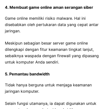
4. Membuat game online aman serangan siber
Game online memiliki risiko malware. Hal ini
disebabkan oleh pertukaran data yang cepat antar
jaringan.
Meskipun sebagian besar server game online
dilengkapi dengan fitur keamanan tingkat lanjut,
sebaiknya waspada dengan firewall yang dipasang
untuk komputer Anda sendiri.
5. Pemantau bandwidth
Tidak hanya berguna untuk menjaga keamanan
jaringan komputer.
Selain fungsi utamanya, ia dapat digunakan untuk