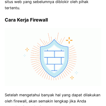
situs web yang sebelumnya diblokir oleh pihak
tertentu.
Cara Kerja Firewall
Setelah mengetahui banyak hal yang dapat dilakukan
oleh firewall, akan semakin lengkap jika Anda