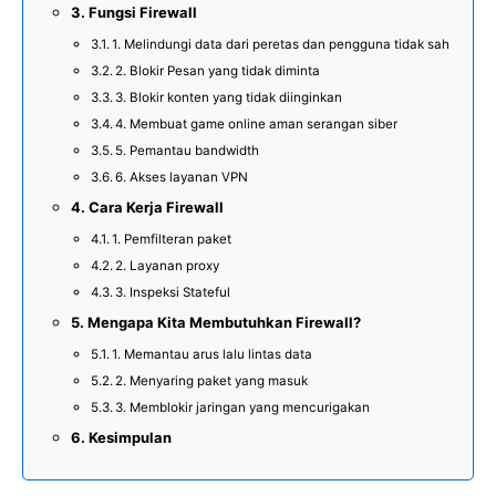
Fungsi Firewall
1. Melindungi data dari peretas dan pengguna tidak sah
2. Blokir Pesan yang tidak diminta
3. Blokir konten yang tidak diinginkan
4. Membuat game online aman serangan siber
5. Pemantau bandwidth
6. Akses layanan VPN
Cara Kerja Firewall
1. Pemfilteran paket
2. Layanan proxy
3. Inspeksi Stateful
Mengapa Kita Membutuhkan Firewall?
1. Memantau arus lalu lintas data
2. Menyaring paket yang masuk
3. Memblokir jaringan yang mencurigakan
Kesimpulan