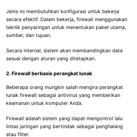
Jenis ini membutuhkan konfigurasi untuk bekerja
secara efektif. Dalam bekerja, firewall menggunakan
teknik penyaringan untuk menentukan paket utama,
sumber, dan tujuan.
Secara internal, sistem akan membandingkan data
sesuai dengan aturan yang ditetapkan.
2. Firewall berbasis perangkat lunak
Beberapa orang mungkin salah mengira perangkat
lunak firewall sebagai antivirus yang memberikan
keamanan untuk komputer Anda.
Firewall adalah sistem yang dapat mengontrol lalu
lintas jaringan yang bertindak sebagai penghalang
atau filter.