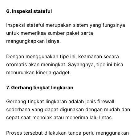
6. Inspeksi stateful
Inspeksi stateful merupakan sistem yang fungsinya
untuk memeriksa sumber paket serta
mengungkapkan isinya.
Dengan menggunakan tipe ini, keamanan secara
otomatis akan meningkat. Sayangnya, tipe ini bisa
menurunkan kinerja gadget.
7. Gerbang tingkat lingkaran
Gerbang tingkat lingkaran adalah jenis firewall
sederhana yang dapat digunakan dengan mudah dan
cepat saat menolak atau menerima lalu lintas.
Proses tersebut dilakukan tanpa perlu menggunakan