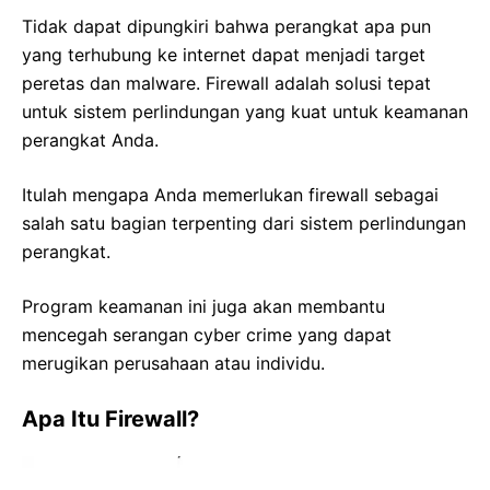
Tidak dapat dipungkiri bahwa perangkat apa pun
yang terhubung ke internet dapat menjadi target
peretas dan malware. Firewall adalah solusi tepat
untuk sistem perlindungan yang kuat untuk keamanan
perangkat Anda.
Itulah mengapa Anda memerlukan firewall sebagai
salah satu bagian terpenting dari sistem perlindungan
perangkat.
Program keamanan ini juga akan membantu
mencegah serangan cyber crime yang dapat
merugikan perusahaan atau individu.
Apa Itu Firewall?