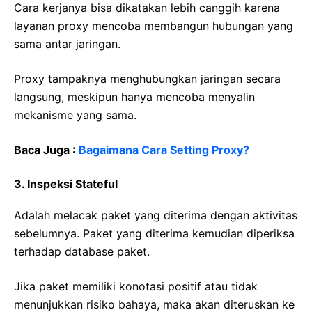
Cara kerjanya bisa dikatakan lebih canggih karena
layanan proxy mencoba membangun hubungan yang
sama antar jaringan.
Proxy tampaknya menghubungkan jaringan secara
langsung, meskipun hanya mencoba menyalin
mekanisme yang sama.
Baca Juga :
Bagaimana Cara Setting Proxy?
3. Inspeksi Stateful
Adalah melacak paket yang diterima dengan aktivitas
sebelumnya. Paket yang diterima kemudian diperiksa
terhadap database paket.
Jika paket memiliki konotasi positif atau tidak
menunjukkan risiko bahaya, maka akan diteruskan ke