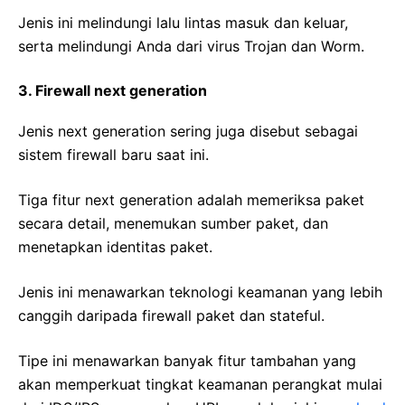
Jenis ini melindungi lalu lintas masuk dan keluar,
serta melindungi Anda dari virus Trojan dan Worm.
3. Firewall next generation
Jenis next generation sering juga disebut sebagai
sistem firewall baru saat ini.
Tiga fitur next generation adalah memeriksa paket
secara detail, menemukan sumber paket, dan
menetapkan identitas paket.
Jenis ini menawarkan teknologi keamanan yang lebih
canggih daripada firewall paket dan stateful.
Tipe ini menawarkan banyak fitur tambahan yang
akan memperkuat tingkat keamanan perangkat mulai