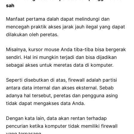
sah
Manfaat pertama dalah dapat melindungi dan
mencegah praktik akses jarak jauh ilegal yang dapat
dilakukan oleh peretas.
Misalnya, kursor mouse Anda tiba-tiba bisa bergerak
sendiri. Hal ini mungkin terjadi dan bisa dijadikan
sebagai akses untuk meretas data di komputer.
Seperti disebutkan di atas, firewall adalah partisi
antara data internal dan akses eksternal. Sebab
adanya hal tersebut, peretas dan pengguna asing
tidak dapat mengakses data Anda.
Dengan kata lain, data akan rentan terhadap
pencurian ketika komputer tidak memiliki firewall
yang terpasang.