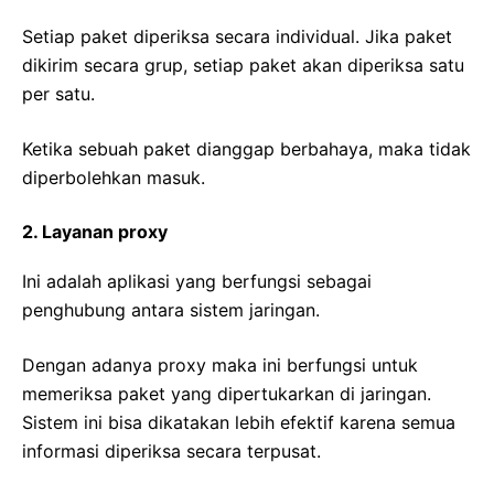
Setiap paket diperiksa secara individual. Jika paket
dikirim secara grup, setiap paket akan diperiksa satu
per satu.
Ketika sebuah paket dianggap berbahaya, maka tidak
diperbolehkan masuk.
2. Layanan proxy
Ini adalah aplikasi yang berfungsi sebagai
penghubung antara sistem jaringan.
Dengan adanya proxy maka ini berfungsi untuk
memeriksa paket yang dipertukarkan di jaringan.
Sistem ini bisa dikatakan lebih efektif karena semua
informasi diperiksa secara terpusat.