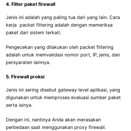
4. Filter paket firewall
Jenis ini adalah yang paling tua dari yang lain. Cara
kerja packet filtering adalah dengan memeriksa
paket dari sistem terkait.
Pengecekan yang dilakukan oleh packet filtering
adalah untuk memvalidasi nomor port, IP, jenis, dan
persyaratan lainnya.
5. Firewall proksi
Jenis ini sering disebut gateway level aplikasi, yang
digunakan untuk memproses evaluasi sumber paket
serta isinya.
Dengan ini, nantinya Anda akan merasakan
perbedaan saat menggunakan proxy firewall.