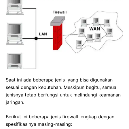
Saat ini ada beberapa jenis yang bisa digunakan
sesuai dengan kebutuhan. Meskipun begitu, semua
jenisnya tetap berfungsi untuk melindungi keamanan
jaringan.
Berikut ini beberapa jenis firewall lengkap dengan
spesifikasinya masing-masing: