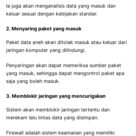
Ia juga akan menganalisis data yang masuk dan
keluar sesuai dengan kebijakan standar.
2. Menyaring paket yang masuk
Paket data aneh akan ditolak masuk atau keluar dari
jaringan komputer yang dilindungi.
Penyaringan akan dapat memeriksa sumber paket
yang masuk, sehingga dapat mengontrol paket apa
saja yang boleh masuk.
3. Memblokir jaringan yang mencurigakan
Sistem akan memblokir jaringan tertentu dan
merekam lalu lintas data yang disimpan.
Firewall adalah sistem keamanan yang memiliki