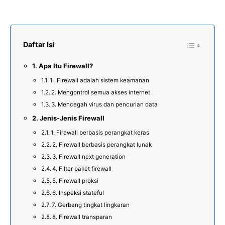
Daftar Isi
Apa Itu Firewall?
1. Firewall adalah sistem keamanan
2. Mengontrol semua akses internet
3. Mencegah virus dan pencurian data
Jenis-Jenis Firewall
1. Firewall berbasis perangkat keras
2. Firewall berbasis perangkat lunak
3. Firewall next generation
4. Filter paket firewall
5. Firewall proksi
6. Inspeksi stateful
7. Gerbang tingkat lingkaran
8. Firewall transparan