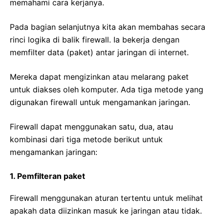
memahami cara kerjanya.
Pada bagian selanjutnya kita akan membahas secara
rinci logika di balik firewall. Ia bekerja dengan
memfilter data (paket) antar jaringan di internet.
Mereka dapat mengizinkan atau melarang paket
untuk diakses oleh komputer. Ada tiga metode yang
digunakan firewall untuk mengamankan jaringan.
Firewall dapat menggunakan satu, dua, atau
kombinasi dari tiga metode berikut untuk
mengamankan jaringan:
1. Pemfilteran paket
Firewall menggunakan aturan tertentu untuk melihat
apakah data diizinkan masuk ke jaringan atau tidak.