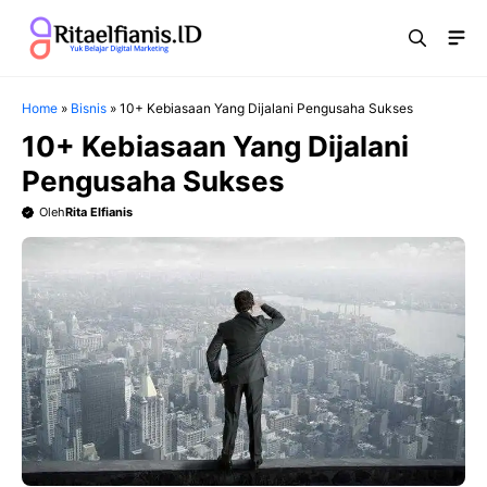
Langsung
Me
ke
isi
Home
»
Bisnis
»
10+ Kebiasaan Yang Dijalani Pengusaha Sukses
10+ Kebiasaan Yang Dijalani
Pengusaha Sukses
Oleh
Rita Elfianis