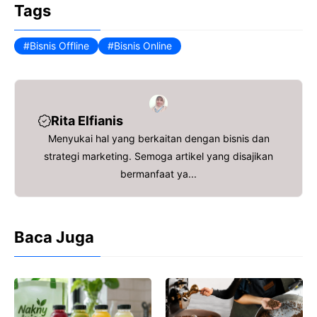
a
w
m
h
h
h
Tags
c
i
a
a
r
a
e
Bisnis Offline
t
i
t
Bisnis Online
e
r
b
t
l
s
a
e
o
e
A
d
o
r
p
s
Rita Elfianis
k
p
Menyukai hal yang berkaitan dengan bisnis dan
strategi marketing. Semoga artikel yang disajikan
bermanfaat ya...
Baca Juga