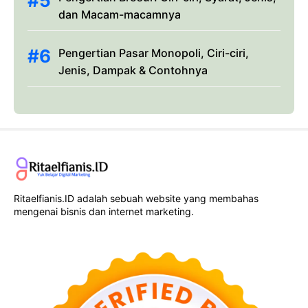
dan Macam-macamnya
Pengertian Pasar Monopoli, Ciri-ciri,
Jenis, Dampak & Contohnya
Ritaelfianis.ID adalah sebuah website yang membahas
mengenai bisnis dan internet marketing.