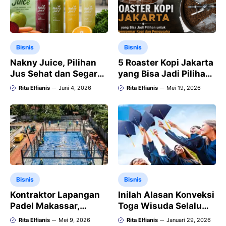
Bisnis
Bisnis
Nakny Juice, Pilihan
5 Roaster Kopi Jakarta
Jus Sehat dan Segar
yang Bisa Jadi Pilihan
untuk Gaya Hidup
untuk Penggemar Kopi
Rita Elfianis
Juni 4, 2026
Rita Elfianis
Mei 19, 2026
Modern di Medan
dan Pengusaha
Bisnis
Bisnis
Kontraktor Lapangan
Inilah Alasan Konveksi
Padel Makassar,
Toga Wisuda Selalu
Bangun Lapangan
Laris di Setiap Tahun
Rita Elfianis
Mei 9, 2026
Rita Elfianis
Januari 29, 2026