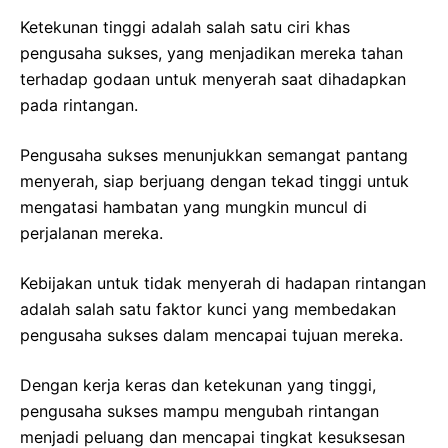
Ketekunan tinggi adalah salah satu ciri khas
pengusaha sukses, yang menjadikan mereka tahan
terhadap godaan untuk menyerah saat dihadapkan
pada rintangan.
Pengusaha sukses menunjukkan semangat pantang
menyerah, siap berjuang dengan tekad tinggi untuk
mengatasi hambatan yang mungkin muncul di
perjalanan mereka.
Kebijakan untuk tidak menyerah di hadapan rintangan
adalah salah satu faktor kunci yang membedakan
pengusaha sukses dalam mencapai tujuan mereka.
Dengan kerja keras dan ketekunan yang tinggi,
pengusaha sukses mampu mengubah rintangan
menjadi peluang dan mencapai tingkat kesuksesan