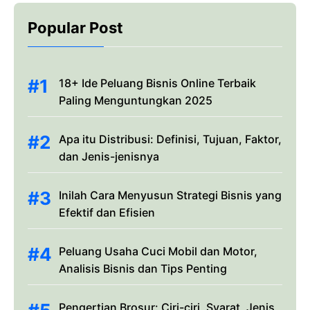
Popular Post
18+ Ide Peluang Bisnis Online Terbaik
Paling Menguntungkan 2025
Apa itu Distribusi: Definisi, Tujuan, Faktor,
dan Jenis-jenisnya
Inilah Cara Menyusun Strategi Bisnis yang
Efektif dan Efisien
Peluang Usaha Cuci Mobil dan Motor,
Analisis Bisnis dan Tips Penting
Pengertian Brosur: Ciri-ciri, Syarat, Jenis,