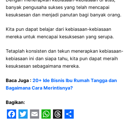
banyak pengusaha sukses yang telah mencapai
kesuksesan dan menjadi panutan bagi banyak orang.
Kita pun dapat belajar dari kebiasaan-kebiasaan
mereka untuk mencapai kesuksesan yang serupa.
Tetaplah konsisten dan tekun menerapkan kebiasaan-
kebiasaan ini dan siapa tahu, kita pun dapat meraih
kesuksesan sebagaimana mereka.
Baca Juga :
20+ Ide Bisnis Ibu Rumah Tangga dan
Bagaimana Cara Merintisnya?
Bagikan:
F
T
E
W
T
S