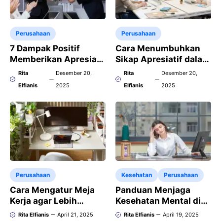
Perusahaan
Perusahaan
7 Dampak Positif
Cara Menumbuhkan
Memberikan Apresiasi
Sikap Apresiatif dalam
terhadap Kinerja
Lingkungan Kerja
Rita
Desember 20,
Rita
Desember 20,
Karyawan Perusahaan
Elfianis
2025
Elfianis
2025
Perusahaan
Kesehatan
Perusahaan
Cara Mengatur Meja
Panduan Menjaga
Kerja agar Lebih
Kesehatan Mental di
Nyaman dan Rapi
Tempat Kerja yang
Rita Elfianis
April 21, 2025
Rita Elfianis
April 19, 2025