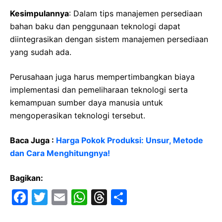
Kesimpulannya
: Dalam tips manajemen persediaan
bahan baku dan penggunaan teknologi dapat
diintegrasikan dengan sistem manajemen persediaan
yang sudah ada.
Perusahaan juga harus mempertimbangkan biaya
implementasi dan pemeliharaan teknologi serta
kemampuan sumber daya manusia untuk
mengoperasikan teknologi tersebut.
Baca Juga :
Harga Pokok Produksi: Unsur, Metode
dan Cara Menghitungnya!
Bagikan:
F
T
E
W
T
S
a
w
m
h
hr
h