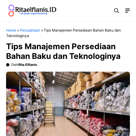
Langsung
Me
ke
isi
Home
»
Perusahaan
»
Tips Manajemen Persediaan Bahan Baku dan
Teknologinya
Tips Manajemen Persediaan
Bahan Baku dan Teknologinya
Oleh
Rita Elfianis