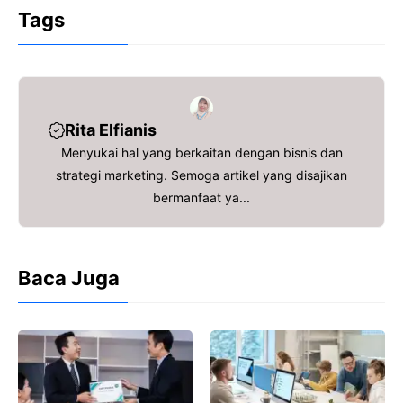
c
itt
ai
at
e
ar
Tags
e
er
l
s
a
e
b
A
d
o
p
s
o
p
Rita Elfianis
k
Menyukai hal yang berkaitan dengan bisnis dan
strategi marketing. Semoga artikel yang disajikan
bermanfaat ya...
Baca Juga