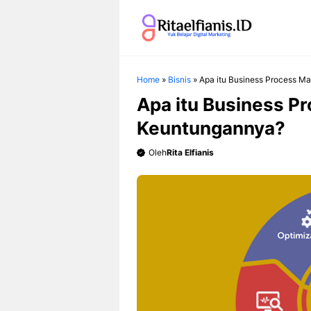
Langsung
ke
isi
Home
»
Bisnis
»
Apa itu Business Process 
Apa itu Business 
Keuntungannya?
Oleh
Rita Elfianis