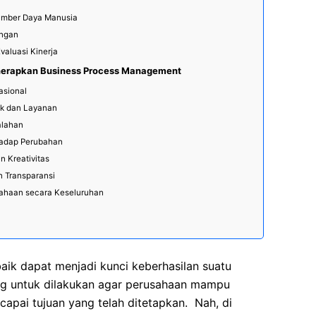
umber Daya Manusia
angan
aluasi Kinerja
erapkan Business Process Management
asional
uk dan Layanan
alahan
hadap Perubahan
 Kreativitas
an Transparansi
sahaan secara Keseluruhan
aik dapat menjadi kunci keberhasilan suatu
ing untuk dilakukan agar perusahaan mampu
apai tujuan yang telah ditetapkan. Nah, di