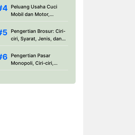
Peluang Usaha Cuci
Mobil dan Motor,
Analisis Bisnis dan Tips
Penting
Pengertian Brosur: Ciri-
ciri, Syarat, Jenis, dan
Macam-macamnya
Pengertian Pasar
Monopoli, Ciri-ciri,
Jenis, Dampak &
Contohnya