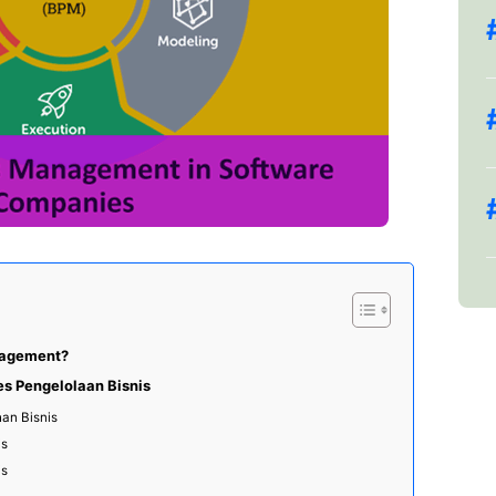
nagement?
s Pengelolaan Bisnis
han Bisnis
is
is