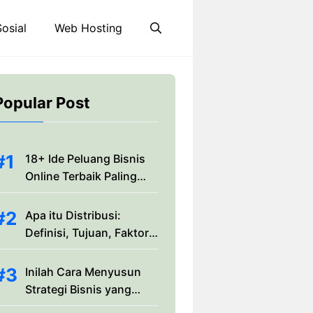
osial
Web Hosting
Popular Post
18+ Ide Peluang Bisnis
Online Terbaik Paling
Menguntungkan 2025
Apa itu Distribusi:
Definisi, Tujuan, Faktor,
dan Jenis-jenisnya
Inilah Cara Menyusun
Strategi Bisnis yang
Efektif dan Efisien