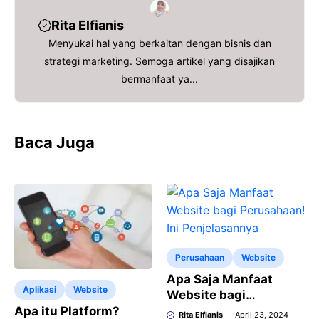
b
t
l
s
a
e
o
e
A
d
Rita Elfianis
o
r
p
s
Menyukai hal yang berkaitan dengan bisnis dan
strategi marketing. Semoga artikel yang disajikan
k
p
bermanfaat ya...
Baca Juga
Perusahaan
Website
Apa Saja Manfaat
Aplikasi
Website
Website bagi
Perusahaan! Ini
Apa itu Platform?
Rita Elfianis
April 23, 2024