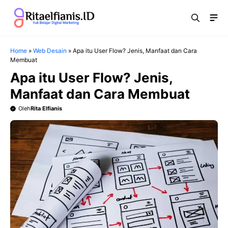
Langsung
Me
ke
isi
Home
»
Web Desain
»
Apa itu User Flow? Jenis, Manfaat dan Cara
Membuat
Apa itu User Flow? Jenis,
Manfaat dan Cara Membuat
Oleh
Rita Elfianis