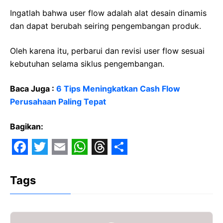
Ingatlah bahwa user flow adalah alat desain dinamis
dan dapat berubah seiring pengembangan produk.
Oleh karena itu, perbarui dan revisi user flow sesuai
kebutuhan selama siklus pengembangan.
Baca Juga :
6 Tips Meningkatkan Cash Flow
Perusahaan Paling Tepat
Bagikan:
F
T
E
W
T
S
a
w
m
h
h
h
Tags
c
i
a
a
r
a
e
t
i
t
e
r