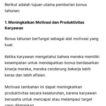
Berikut adalah tujuan utama pemberian bonus
tahunan:
1. Meningkatkan Motivasi dan Produktivitas
Karyawan
Bonus tahunan berfungsi sebagai alat motivasi yang
kuat.
Ketika karyawan mengetahui bahwa mereka memiliki
kesempatan untuk mendapatkan bonus berdasarkan
kinerja mereka, mereka cenderung bekerja lebih
keras dan lebih efisien.
Motivasi tambahan ini dapat meningkatkan
produktivitas secara keseluruhan, karena karyawan
berusaha untuk mencapai atau melampaui target
yang ditetapkan.