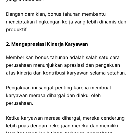
Dengan demikian, bonus tahunan membantu
menciptakan lingkungan kerja yang lebih dinamis dan
produktif.
2. Mengapresiasi Kinerja Karyawan
Memberikan bonus tahunan adalah salah satu cara
perusahaan menunjukkan apresiasi dan pengakuan
atas kinerja dan kontribusi karyawan selama setahun.
Pengakuan ini sangat penting karena membuat
karyawan merasa dihargai dan diakui oleh
perusahaan.
Ketika karyawan merasa dihargai, mereka cenderung
lebih puas dengan pekerjaan mereka dan memiliki