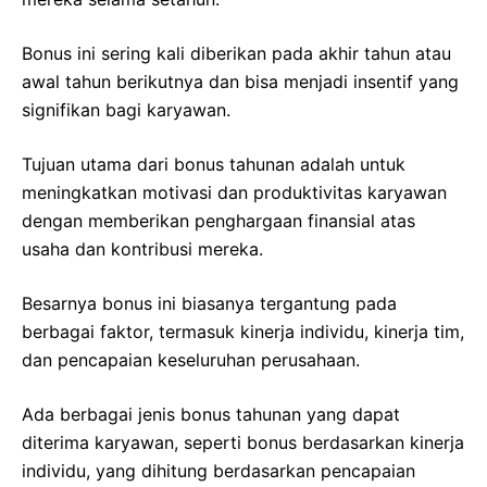
Bonus ini sering kali diberikan pada akhir tahun atau
awal tahun berikutnya dan bisa menjadi insentif yang
signifikan bagi karyawan.
Tujuan utama dari bonus tahunan adalah untuk
meningkatkan motivasi dan produktivitas karyawan
dengan memberikan penghargaan finansial atas
usaha dan kontribusi mereka.
Besarnya bonus ini biasanya tergantung pada
berbagai faktor, termasuk kinerja individu, kinerja tim,
dan pencapaian keseluruhan perusahaan.
Ada berbagai jenis bonus tahunan yang dapat
diterima karyawan, seperti bonus berdasarkan kinerja
individu, yang dihitung berdasarkan pencapaian