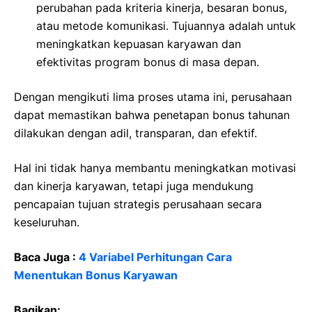
perubahan pada kriteria kinerja, besaran bonus,
atau metode komunikasi. Tujuannya adalah untuk
meningkatkan kepuasan karyawan dan
efektivitas program bonus di masa depan.
Dengan mengikuti lima proses utama ini, perusahaan
dapat memastikan bahwa penetapan bonus tahunan
dilakukan dengan adil, transparan, dan efektif.
Hal ini tidak hanya membantu meningkatkan motivasi
dan kinerja karyawan, tetapi juga mendukung
pencapaian tujuan strategis perusahaan secara
keseluruhan.
Baca Juga :
4 Variabel Perhitungan Cara
Menentukan Bonus Karyawan
Bagikan: