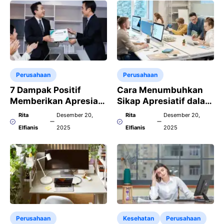
Perusahaan
Perusahaan
7 Dampak Positif
Cara Menumbuhkan
Memberikan Apresiasi
Sikap Apresiatif dalam
terhadap Kinerja
Lingkungan Kerja
Rita
Desember 20,
Rita
Desember 20,
Karyawan Perusahaan
Elfianis
2025
Elfianis
2025
Perusahaan
Kesehatan
Perusahaan