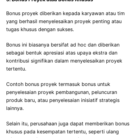
Bonus proyek diberikan kepada karyawan atau tim
yang berhasil menyelesaikan proyek penting atau
tugas khusus dengan sukses.
Bonus ini biasanya bersifat ad hoc dan diberikan
sebagai bentuk apresiasi atas upaya ekstra dan
kontribusi signifikan dalam menyelesaikan proyek
tertentu.
Contoh bonus proyek termasuk bonus untuk
penyelesaian proyek pembangunan, peluncuran
produk baru, atau penyelesaian inisiatif strategis
lainnya.
Selain itu, perusahaan juga dapat memberikan bonus
khusus pada kesempatan tertentu, seperti ulang