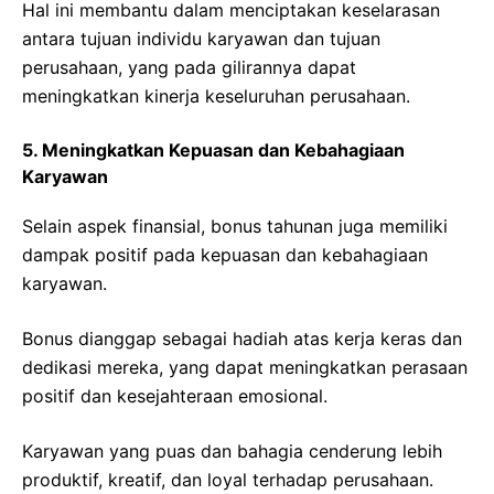
Hal ini membantu dalam menciptakan keselarasan
antara tujuan individu karyawan dan tujuan
perusahaan, yang pada gilirannya dapat
meningkatkan kinerja keseluruhan perusahaan.
5. Meningkatkan Kepuasan dan Kebahagiaan
Karyawan
Selain aspek finansial, bonus tahunan juga memiliki
dampak positif pada kepuasan dan kebahagiaan
karyawan.
Bonus dianggap sebagai hadiah atas kerja keras dan
dedikasi mereka, yang dapat meningkatkan perasaan
positif dan kesejahteraan emosional.
Karyawan yang puas dan bahagia cenderung lebih
produktif, kreatif, dan loyal terhadap perusahaan.