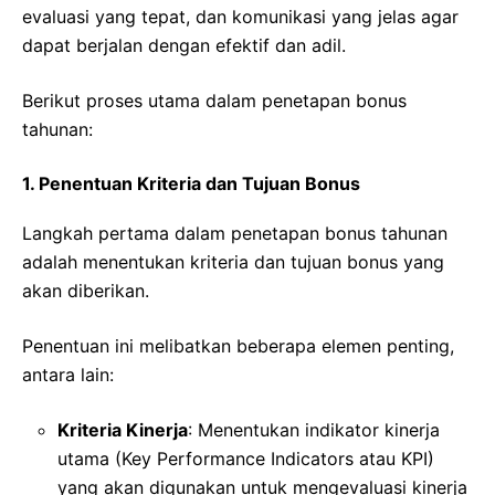
evaluasi yang tepat, dan komunikasi yang jelas agar
dapat berjalan dengan efektif dan adil.
Berikut proses utama dalam penetapan bonus
tahunan:
1. Penentuan Kriteria dan Tujuan Bonus
Langkah pertama dalam penetapan bonus tahunan
adalah menentukan kriteria dan tujuan bonus yang
akan diberikan.
Penentuan ini melibatkan beberapa elemen penting,
antara lain:
Kriteria Kinerja
: Menentukan indikator kinerja
utama (Key Performance Indicators atau KPI)
yang akan digunakan untuk mengevaluasi kinerja