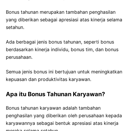
Bonus tahunan merupakan tambahan penghasilan
yang diberikan sebagai apresiasi atas kinerja selama
setahun.
Ada berbagai jenis bonus tahunan, seperti bonus
berdasarkan kinerja individu, bonus tim, dan bonus
perusahaan.
Semua jenis bonus ini bertujuan untuk meningkatkan
kepuasan dan produktivitas karyawan.
Apa itu Bonus Tahunan Karyawan?
Bonus tahunan karyawan adalah tambahan
penghasilan yang diberikan oleh perusahaan kepada
karyawannya sebagai bentuk apresiasi atas kinerja
mereka selama setahun.