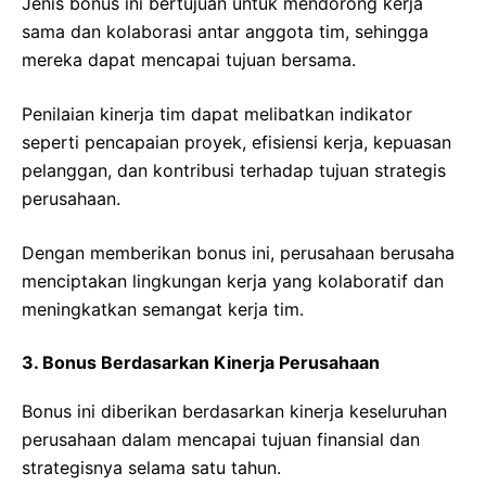
Jenis bonus ini bertujuan untuk mendorong kerja
sama dan kolaborasi antar anggota tim, sehingga
mereka dapat mencapai tujuan bersama.
Penilaian kinerja tim dapat melibatkan indikator
seperti pencapaian proyek, efisiensi kerja, kepuasan
pelanggan, dan kontribusi terhadap tujuan strategis
perusahaan.
Dengan memberikan bonus ini, perusahaan berusaha
menciptakan lingkungan kerja yang kolaboratif dan
meningkatkan semangat kerja tim.
3. Bonus Berdasarkan Kinerja Perusahaan
Bonus ini diberikan berdasarkan kinerja keseluruhan
perusahaan dalam mencapai tujuan finansial dan
strategisnya selama satu tahun.