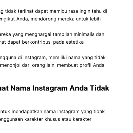
g tidak terlihat dapat memicu rasa ingin tahu di
engikut Anda, mendorong mereka untuk lebih
.
ereka yang menghargai tampilan minimalis dan
ihat dapat berkontribusi pada estetika
ngguna di Instagram, memiliki nama yang tidak
menonjol dari orang lain, membuat profil Anda
at Nama Instagram Anda Tidak
ntuk mendapatkan nama Instagram yang tidak
penggunaan karakter khusus atau karakter