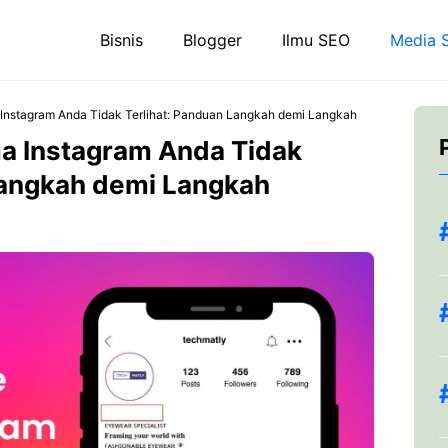
Bisnis
Blogger
Ilmu SEO
Media S
nstagram Anda Tidak Terlihat: Panduan Langkah demi Langkah
 Instagram Anda Tidak
Langkah demi Langkah