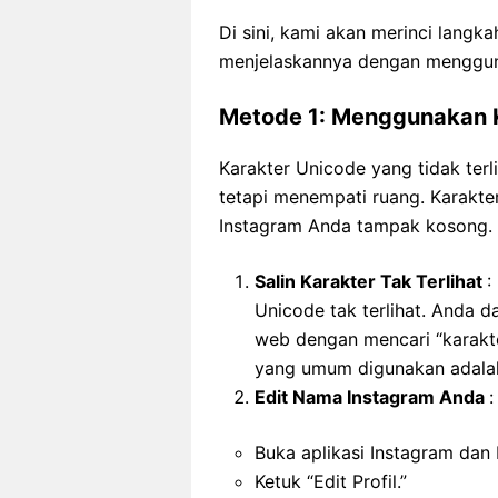
Di sini, kami akan merinci langk
menjelaskannya dengan menggunak
Metode 1: Menggunakan K
Karakter Unicode yang tidak terli
tetapi menempati ruang. Karakt
Instagram Anda tampak kosong.
Salin Karakter Tak Terlihat
:
Unicode tak terlihat. Anda d
web dengan mencari “karakter
yang umum digunakan adalah “
Edit Nama Instagram Anda
:
Buka aplikasi Instagram dan 
Ketuk “Edit Profil.”