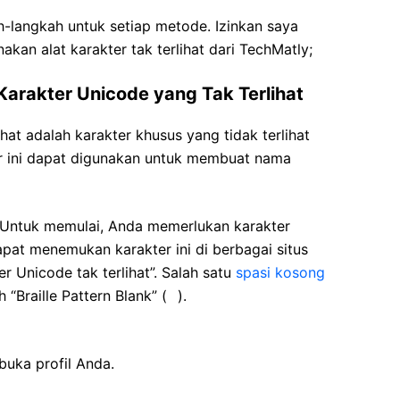
ah-langkah untuk setiap metode. Izinkan saya
an alat karakter tak terlihat dari TechMatly;
arakter Unicode yang Tak Terlihat
hat adalah karakter khusus yang tidak terlihat
er ini dapat digunakan untuk membuat nama
 Untuk memulai, Anda memerlukan karakter
apat menemukan karakter ini di berbagai situs
 Unicode tak terlihat”. Salah satu
spasi kosong
Braille Pattern Blank” (⠀).
buka profil Anda.