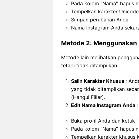
Pada kolom “Nama”, hapus na
Tempelkan karakter Unicode 
Simpan perubahan Anda.
Nama Instagram Anda sekaran
Metode 2: Menggunakan 
Metode lain melibatkan pengguna
tetapi tidak ditampilkan.
Salin Karakter Khusus
: And
yang tidak ditampilkan secara
(Hangul Filler).
Edit Nama Instagram Anda
:
Buka profil Anda dan ketuk “E
Pada kolom “Nama”, hapus na
Tempelkan karakter khusus 