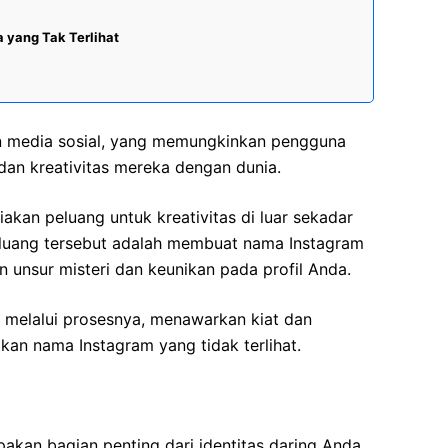
 yang Tak Terlihat
an media sosial, yang memungkinkan pengguna
dan kreativitas mereka dengan dunia.
akan peluang untuk kreativitas di luar sekadar
peluang tersebut adalah membuat nama Instagram
 unsur misteri dan keunikan pada profil Anda.
melalui prosesnya, menawarkan kiat dan
an nama Instagram yang tidak terlihat.
kan bagian penting dari identitas daring Anda.