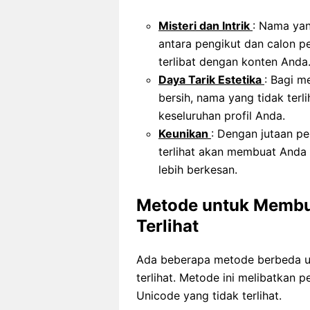
Misteri dan Intrik
: Nama yan
antara pengikut dan calon p
terlibat dengan konten Anda
Daya Tarik Estetika
: Bagi m
bersih, nama yang tidak terl
keseluruhan profil Anda.
Keunikan
: Dengan jutaan pe
terlihat akan membuat Anda 
lebih berkesan.
Metode untuk Membu
Terlihat
Ada beberapa metode berbeda u
terlihat. Metode ini melibatkan 
Unicode yang tidak terlihat.