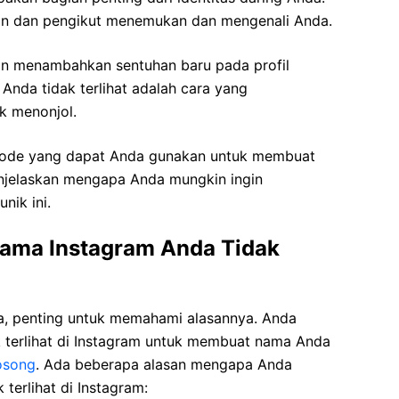
 dan pengikut menemukan dan mengenali Anda.
in menambahkan sentuhan baru pada profil
nda tidak terlihat adalah cara yang
k menonjol.
ode yang dapat Anda gunakan untuk membuat
enjelaskan mengapa Anda mungkin ingin
ik ini.
ma Instagram Anda Tidak
, penting untuk memahami alasannya. Anda
 terlihat di Instagram untuk membuat nama Anda
osong
. Ada beberapa alasan mengapa Anda
terlihat di Instagram: