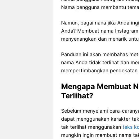
Nama pengguna membantu teman
Namun, bagaimana jika Anda ing
Anda? Membuat nama Instagram A
menyenangkan dan menarik untu
Panduan ini akan membahas met
nama Anda tidak terlihat dan m
mempertimbangkan pendekatan un
Mengapa Membuat Na
Terlihat?
Sebelum menyelami cara-caranya
dapat menggunakan karakter tak
tak terlihat menggunakan
teks k
mungkin ingin membuat nama tak 