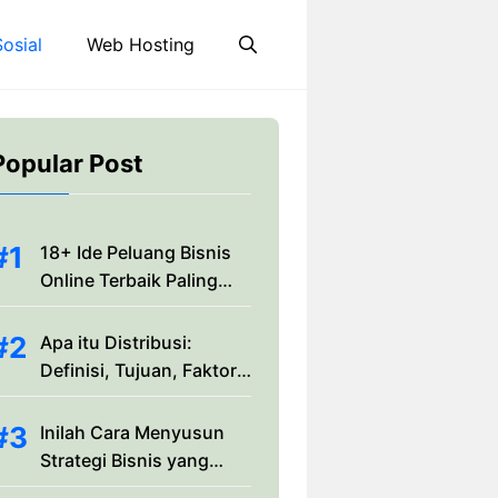
osial
Web Hosting
Popular Post
18+ Ide Peluang Bisnis
Online Terbaik Paling
Menguntungkan 2025
Apa itu Distribusi:
Definisi, Tujuan, Faktor,
dan Jenis-jenisnya
Inilah Cara Menyusun
Strategi Bisnis yang
Efektif dan Efisien