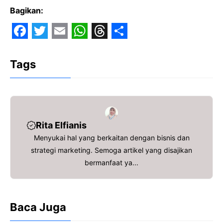
Bagikan:
F
T
E
W
T
S
a
w
m
h
h
h
Tags
c
i
a
a
r
a
e
t
i
t
e
r
b
t
l
s
a
e
o
e
A
d
Rita Elfianis
o
r
p
s
Menyukai hal yang berkaitan dengan bisnis dan
strategi marketing. Semoga artikel yang disajikan
k
p
bermanfaat ya...
Baca Juga