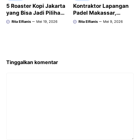
5 Roaster Kopi Jakarta
Kontraktor Lapangan
yang Bisa Jadi Pilihan
Padel Makassar,
untuk Penggemar Kopi
Bangun Lapangan
Rita Elfianis
Mei 19, 2026
Rita Elfianis
Mei 9, 2026
dan Pengusaha
Padel Standar
Internasional
Tinggalkan komentar
Komentar