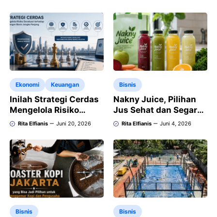
Ekonomi
Keuangan
Bisnis
Inilah Strategi Cerdas
Nakny Juice, Pilihan
Mengelola Risiko
Jus Sehat dan Segar
Devaluasi terhadap
untuk Gaya Hidup
Rita Elfianis
Juni 20, 2026
Rita Elfianis
Juni 4, 2026
Keuangan Bisnis
Modern di Medan
Jangka Panjang
Bisnis
Bisnis