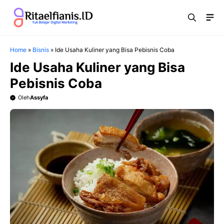
Langsung
Me
ke
isi
Home
»
Bisnis
»
Ide Usaha Kuliner yang Bisa Pebisnis Coba
Ide Usaha Kuliner yang Bisa
Pebisnis Coba
Oleh
Assyfa