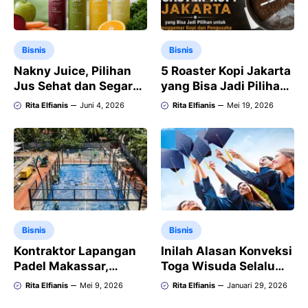
Bisnis
Bisnis
Nakny Juice, Pilihan
5 Roaster Kopi Jakarta
Jus Sehat dan Segar
yang Bisa Jadi Pilihan
untuk Gaya Hidup
untuk Penggemar Kopi
Rita Elfianis
Juni 4, 2026
Rita Elfianis
Mei 19, 2026
Modern di Medan
dan Pengusaha
Bisnis
Bisnis
Kontraktor Lapangan
Inilah Alasan Konveksi
Padel Makassar,
Toga Wisuda Selalu
Bangun Lapangan
Laris di Setiap Tahun
Rita Elfianis
Mei 9, 2026
Rita Elfianis
Januari 29, 2026
Padel Standar