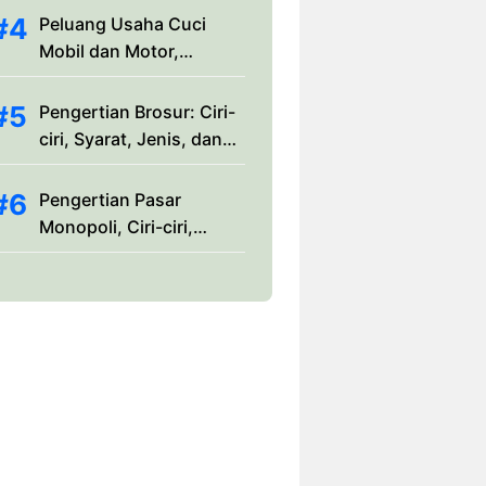
Peluang Usaha Cuci
Mobil dan Motor,
Analisis Bisnis dan Tips
Penting
Pengertian Brosur: Ciri-
ciri, Syarat, Jenis, dan
Macam-macamnya
Pengertian Pasar
Monopoli, Ciri-ciri,
Jenis, Dampak &
Contohnya