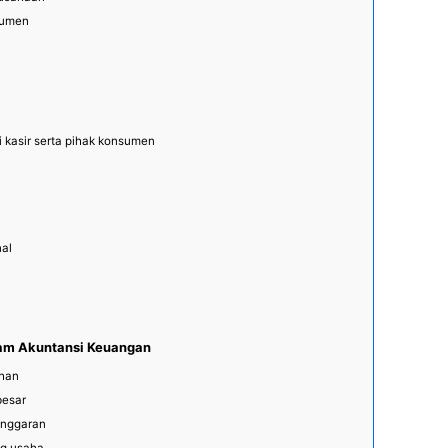
sumen
 kasir serta pihak konsumen
nal
lam Akuntansi Keuangan
ihan
besar
anggaran
ng usaha