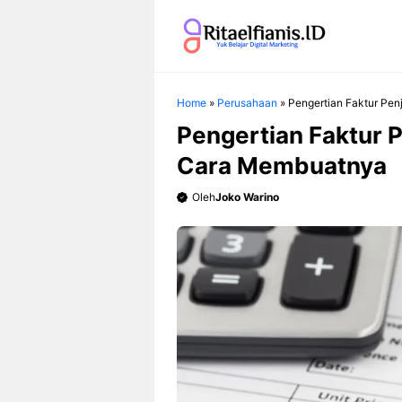
Langsung
ke
isi
Home
»
Perusahaan
»
Pengertian Faktur Pen
Pengertian Faktur P
Cara Membuatnya
Oleh
Joko Warino