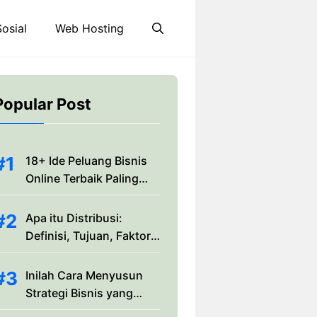
osial
Web Hosting
Popular Post
18+ Ide Peluang Bisnis
Online Terbaik Paling
Menguntungkan 2025
Apa itu Distribusi:
Definisi, Tujuan, Faktor,
dan Jenis-jenisnya
Inilah Cara Menyusun
Strategi Bisnis yang
Efektif dan Efisien