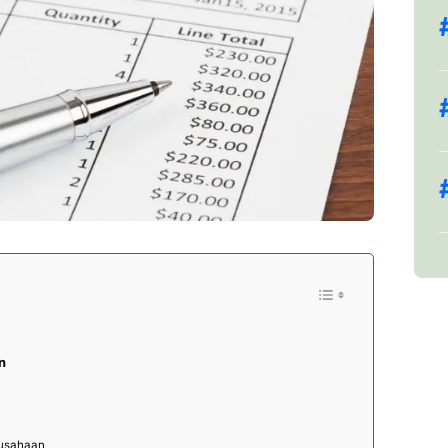
n
rusahaan