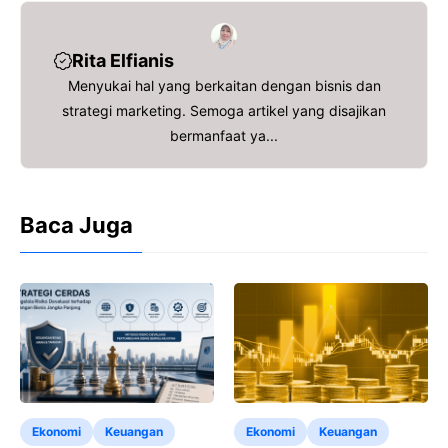
o
e
A
d
o
r
p
s
Rita Elfianis
k
p
Menyukai hal yang berkaitan dengan bisnis dan
strategi marketing. Semoga artikel yang disajikan
bermanfaat ya...
Baca Juga
Ekonomi
Keuangan
Ekonomi
Keuangan