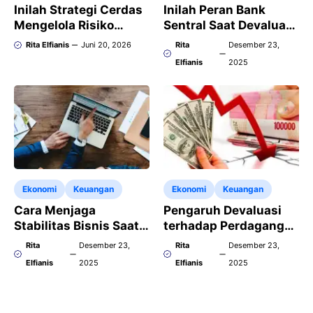
Inilah Strategi Cerdas
Inilah Peran Bank
Mengelola Risiko
Sentral Saat Devaluasi
Devaluasi terhadap
Terjadi pada Sistem
Rita Elfianis
Juni 20, 2026
Rita
Desember 23,
Keuangan Bisnis
Moneter
Elfianis
2025
Jangka Panjang
Ekonomi
Keuangan
Ekonomi
Keuangan
Cara Menjaga
Pengaruh Devaluasi
Stabilitas Bisnis Saat
terhadap Perdagangan
Devaluasi Terjadi
Internasional dan
Rita
Desember 23,
Rita
Desember 23,
Secara Mendadak
Neraca Ekspor
Elfianis
2025
Elfianis
2025