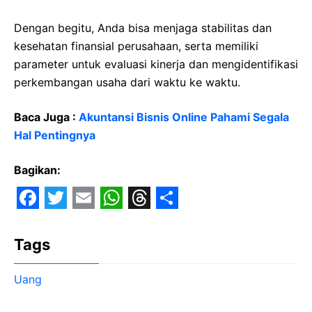
Dengan begitu, Anda bisa menjaga stabilitas dan
kesehatan finansial perusahaan, serta memiliki
parameter untuk evaluasi kinerja dan mengidentifikasi
perkembangan usaha dari waktu ke waktu.
Baca Juga :
Akuntansi Bisnis Online Pahami Segala
Hal Pentingnya
Bagikan:
F
T
E
W
T
S
a
w
m
h
h
h
Tags
c
i
a
a
r
a
Uang
e
t
i
t
e
r
b
t
l
s
a
e