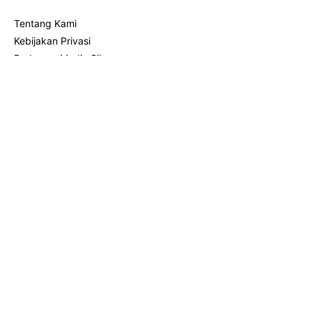
Tentang Kami
Kebijakan Privasi
Pedoman Media Siber
Disclaimer
Redaksi
Info Iklan
Kontak
Menu Name
Home
Bisnis
Blogger
Ilmu SEO
2026 - Ritaelfianis.ID