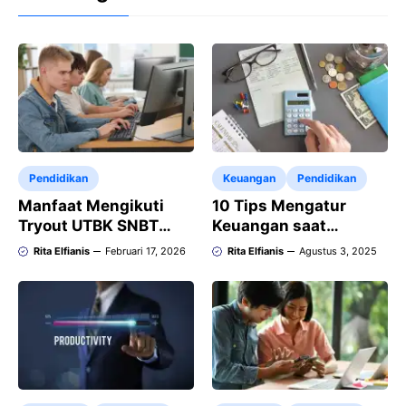
Pendidikan
Keuangan
Pendidikan
Manfaat Mengikuti
10 Tips Mengatur
Tryout UTBK SNBT
Keuangan saat
Terbaik: Meningkatkan
Mengikuti Kegiatan
Rita Elfianis
Februari 17, 2026
Rita Elfianis
Agustus 3, 2025
Peluang Lolos UTBK
Kampus