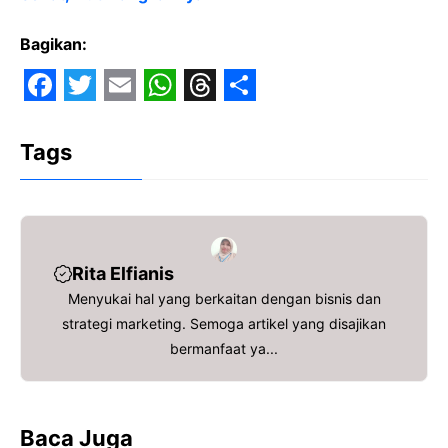
Bagikan:
F
T
E
W
T
S
a
w
m
h
h
h
Tags
c
i
a
a
r
a
e
t
i
t
e
r
b
t
l
s
a
e
o
e
A
d
Rita Elfianis
o
r
p
s
Menyukai hal yang berkaitan dengan bisnis dan
strategi marketing. Semoga artikel yang disajikan
k
p
bermanfaat ya...
Baca Juga