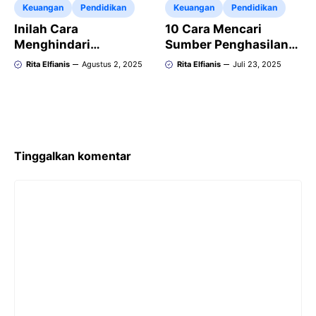
Keuangan
Pendidikan
Keuangan
Pendidikan
Inilah Cara
10 Cara Mencari
Menghindari
Sumber Penghasilan
Pemborosan selama
Tambahan di Kampus
Rita Elfianis
Agustus 2, 2025
Rita Elfianis
Juli 23, 2025
Menjalani Perkuliahan
Tinggalkan komentar
Komentar