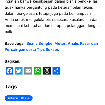
Ingatlah bahwa kesuksesan dalam bisnis bengkel las
tidak hanya bergantung pada keterampilan teknis
dalam pengelasan, tetapi juga pada kemampuan
Anda untuk mengelola bisnis secara keseluruhan dan
memenuhi kebutuhan dan harapan pelanggan dengan
baik.
Baca Juga :
Bisnis Bengkel Motor: Analis Pasar dan
Persaingan serta Tips Sukses
Bagikan:
F
T
E
W
T
S
a
w
m
h
h
h
Tags
c
i
a
a
r
a
e
Bisnis Offline
t
i
t
e
r