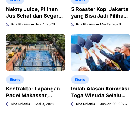
Nakny Juice, Pilihan
5 Roaster Kopi Jakarta
Jus Sehat dan Segar
yang Bisa Jadi Pilihan
untuk Gaya Hidup
untuk Penggemar Kopi
Rita Elfianis
Juni 4, 2026
Rita Elfianis
Mei 19, 2026
Modern di Medan
dan Pengusaha
Bisnis
Bisnis
Kontraktor Lapangan
Inilah Alasan Konveksi
Padel Makassar,
Toga Wisuda Selalu
Bangun Lapangan
Laris di Setiap Tahun
Rita Elfianis
Mei 9, 2026
Rita Elfianis
Januari 29, 2026
Padel Standar
Internasional