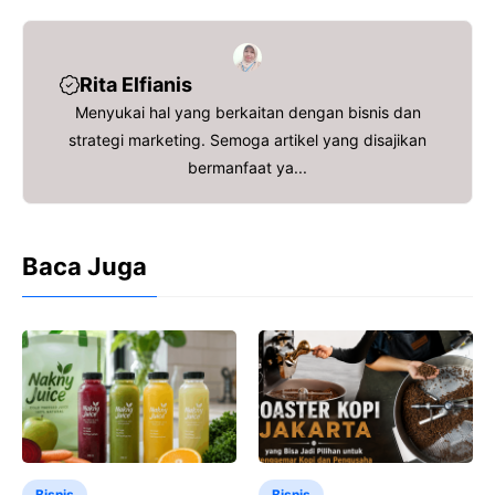
b
t
l
s
a
e
o
e
A
d
o
r
p
s
Rita Elfianis
k
p
Menyukai hal yang berkaitan dengan bisnis dan
strategi marketing. Semoga artikel yang disajikan
bermanfaat ya...
Baca Juga
Bisnis
Bisnis