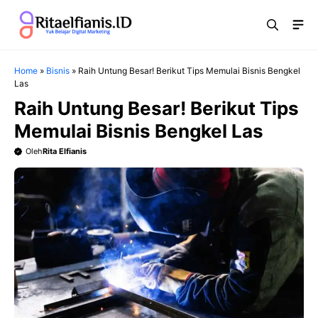
Langsung
Me
ke
isi
Home
»
Bisnis
»
Raih Untung Besar! Berikut Tips Memulai Bisnis Bengkel
Las
Raih Untung Besar! Berikut Tips
Memulai Bisnis Bengkel Las
Oleh
Rita Elfianis