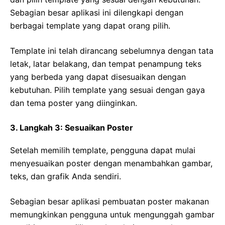
Sebagian besar aplikasi ini dilengkapi dengan
berbagai template yang dapat orang pilih.
Template ini telah dirancang sebelumnya dengan tata
letak, latar belakang, dan tempat penampung teks
yang berbeda yang dapat disesuaikan dengan
kebutuhan. Pilih template yang sesuai dengan gaya
dan tema poster yang diinginkan.
3. Langkah 3: Sesuaikan Poster
Setelah memilih template, pengguna dapat mulai
menyesuaikan poster dengan menambahkan gambar,
teks, dan grafik Anda sendiri.
Sebagian besar aplikasi pembuatan poster makanan
memungkinkan pengguna untuk mengunggah gambar