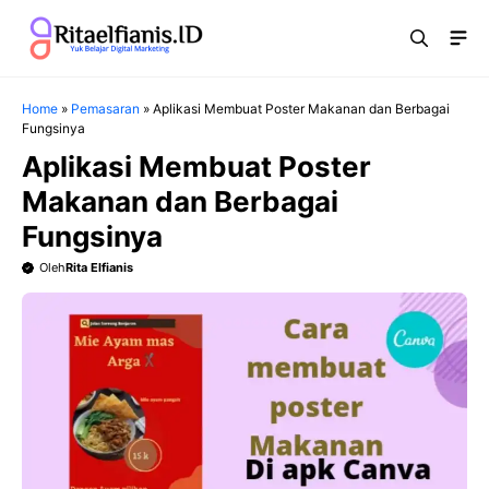
Langsung
Me
ke
isi
Home
»
Pemasaran
»
Aplikasi Membuat Poster Makanan dan Berbagai
Fungsinya
Aplikasi Membuat Poster
Makanan dan Berbagai
Fungsinya
Oleh
Rita Elfianis