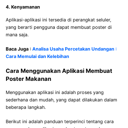
4. Kenyamanan
Aplikasi-aplikasi ini tersedia di perangkat seluler,
yang berarti pengguna dapat membuat poster di
mana saja.
Baca Juga :
Analisa Usaha Percetakan Undangan :
Cara Memulai dan Kelebihan
Cara Menggunakan Aplikasi Membuat
Poster Makanan
Menggunakan aplikasi ini adalah proses yang
sederhana dan mudah, yang dapat dilakukan dalam
beberapa langkah.
Berikut ini adalah panduan terperinci tentang cara