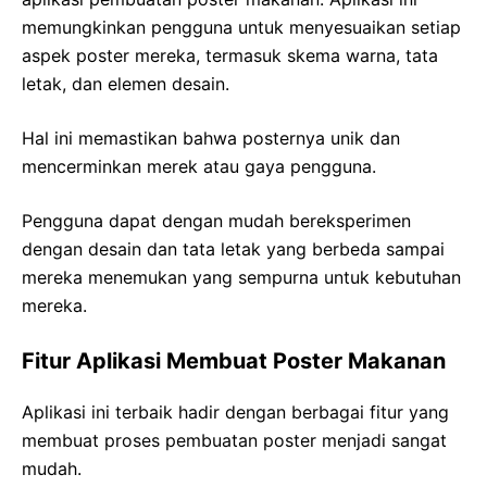
memungkinkan pengguna untuk menyesuaikan setiap
aspek poster mereka, termasuk skema warna, tata
letak, dan elemen desain.
Hal ini memastikan bahwa posternya unik dan
mencerminkan merek atau gaya pengguna.
Pengguna dapat dengan mudah bereksperimen
dengan desain dan tata letak yang berbeda sampai
mereka menemukan yang sempurna untuk kebutuhan
mereka.
Fitur Aplikasi Membuat Poster Makanan
Aplikasi ini terbaik hadir dengan berbagai fitur yang
membuat proses pembuatan poster menjadi sangat
mudah.