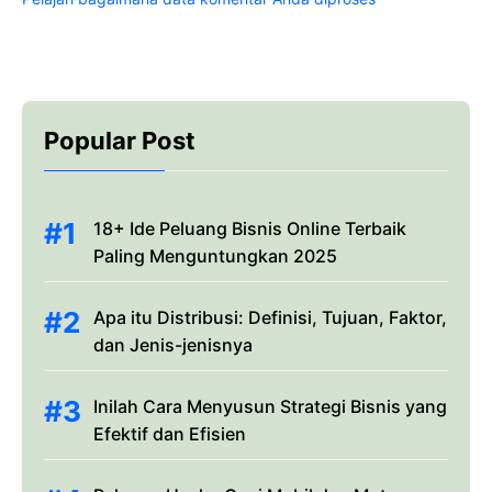
Popular Post
18+ Ide Peluang Bisnis Online Terbaik
Paling Menguntungkan 2025
Apa itu Distribusi: Definisi, Tujuan, Faktor,
dan Jenis-jenisnya
Inilah Cara Menyusun Strategi Bisnis yang
Efektif dan Efisien