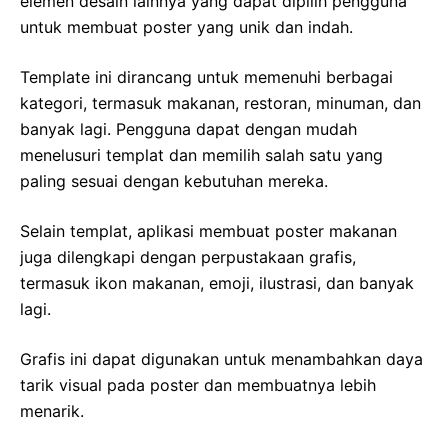
elemen desain lainnya yang dapat dipilih pengguna
untuk membuat poster yang unik dan indah.
Template ini dirancang untuk memenuhi berbagai
kategori, termasuk makanan, restoran, minuman, dan
banyak lagi. Pengguna dapat dengan mudah
menelusuri templat dan memilih salah satu yang
paling sesuai dengan kebutuhan mereka.
Selain templat, aplikasi membuat poster makanan
juga dilengkapi dengan perpustakaan grafis,
termasuk ikon makanan, emoji, ilustrasi, dan banyak
lagi.
Grafis ini dapat digunakan untuk menambahkan daya
tarik visual pada poster dan membuatnya lebih
menarik.