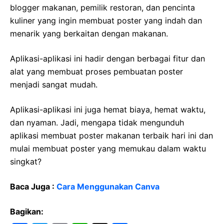
blogger makanan, pemilik restoran, dan pencinta
kuliner yang ingin membuat poster yang indah dan
menarik yang berkaitan dengan makanan.
Aplikasi-aplikasi ini hadir dengan berbagai fitur dan
alat yang membuat proses pembuatan poster
menjadi sangat mudah.
Aplikasi-aplikasi ini juga hemat biaya, hemat waktu,
dan nyaman. Jadi, mengapa tidak mengunduh
aplikasi membuat poster makanan terbaik hari ini dan
mulai membuat poster yang memukau dalam waktu
singkat?
Baca Juga :
Cara Menggunakan Canva
Bagikan: