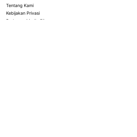
Tentang Kami
Kebijakan Privasi
Pedoman Media Siber
Disclaimer
Redaksi
Info Iklan
Kontak
Menu Name
Home
Bisnis
Blogger
Ilmu SEO
2026 - Ritaelfianis.ID