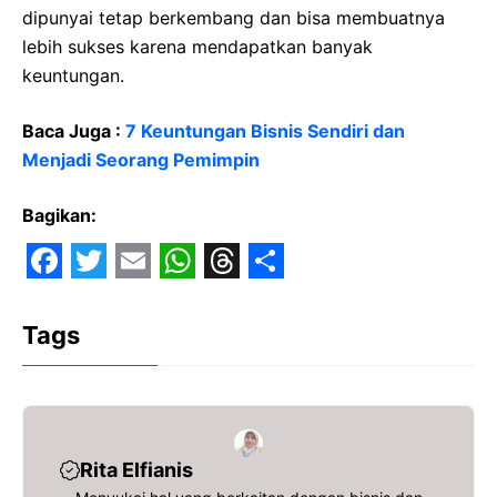
dipunyai tetap berkembang dan bisa membuatnya
lebih sukses karena mendapatkan banyak
keuntungan.
Baca Juga :
7 Keuntungan Bisnis Sendiri dan
Menjadi Seorang Pemimpin
Bagikan:
F
T
E
W
T
S
a
w
m
h
h
h
Tags
c
i
a
a
r
a
e
t
i
t
e
r
b
t
l
s
a
e
o
e
A
d
Rita Elfianis