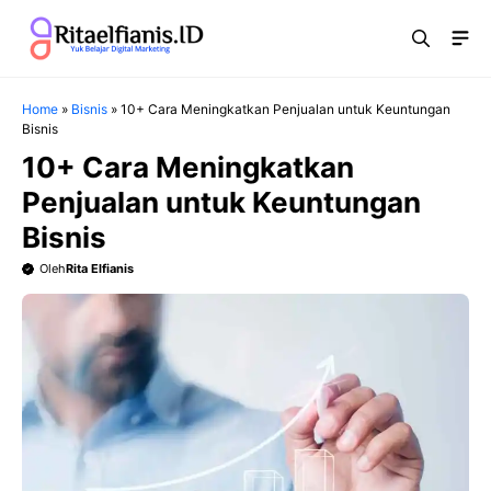
Langsung
Me
ke
isi
Home
»
Bisnis
»
10+ Cara Meningkatkan Penjualan untuk Keuntungan
Bisnis
10+ Cara Meningkatkan
Penjualan untuk Keuntungan
Bisnis
Oleh
Rita Elfianis