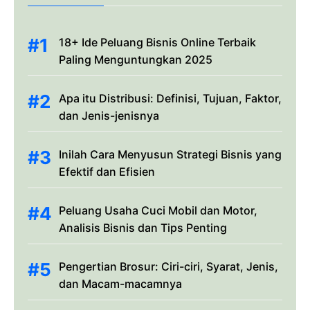
18+ Ide Peluang Bisnis Online Terbaik
Paling Menguntungkan 2025
Apa itu Distribusi: Definisi, Tujuan, Faktor,
dan Jenis-jenisnya
Inilah Cara Menyusun Strategi Bisnis yang
Efektif dan Efisien
Peluang Usaha Cuci Mobil dan Motor,
Analisis Bisnis dan Tips Penting
Pengertian Brosur: Ciri-ciri, Syarat, Jenis,
dan Macam-macamnya