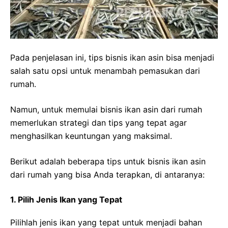
Pada penjelasan ini, tips bisnis ikan asin bisa menjadi
salah satu opsi untuk menambah pemasukan dari
rumah.
Namun, untuk memulai bisnis ikan asin dari rumah
memerlukan strategi dan tips yang tepat agar
menghasilkan keuntungan yang maksimal.
Berikut adalah beberapa tips untuk bisnis ikan asin
dari rumah yang bisa Anda terapkan, di antaranya:
1. Pilih Jenis Ikan yang Tepat
Pilihlah jenis ikan yang tepat untuk menjadi bahan