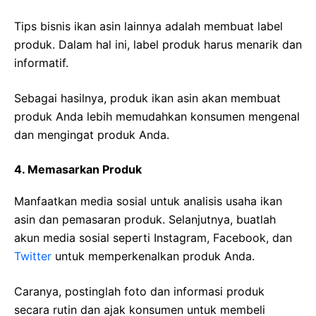
Tips bisnis ikan asin lainnya adalah membuat label
produk. Dalam hal ini, label produk harus menarik dan
informatif.
Sebagai hasilnya, produk ikan asin akan membuat
produk Anda lebih memudahkan konsumen mengenal
dan mengingat produk Anda.
4. Memasarkan Produk
Manfaatkan media sosial untuk analisis usaha ikan
asin dan pemasaran produk. Selanjutnya, buatlah
akun media sosial seperti Instagram, Facebook, dan
Twitter
untuk memperkenalkan produk Anda.
Caranya, postinglah foto dan informasi produk
secara rutin dan ajak konsumen untuk membeli