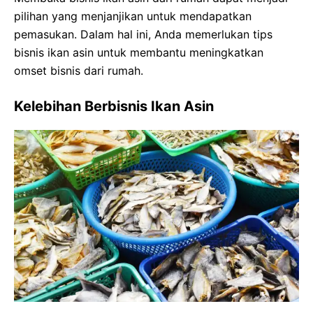
pilihan yang menjanjikan untuk mendapatkan
pemasukan. Dalam hal ini, Anda memerlukan tips
bisnis ikan asin untuk membantu meningkatkan
omset bisnis dari rumah.
Kelebihan Berbisnis Ikan Asin