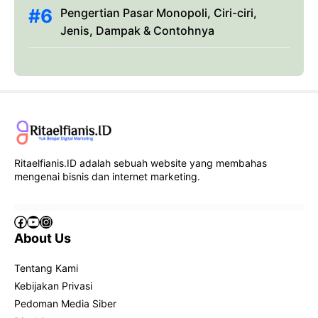
Pengertian Pasar Monopoli, Ciri-ciri,
Jenis, Dampak & Contohnya
Ritaelfianis.ID adalah sebuah website yang membahas
mengenai bisnis dan internet marketing.
Facebook
YouTube
Instagram
About Us
Tentang Kami
Kebijakan Privasi
Pedoman Media Siber